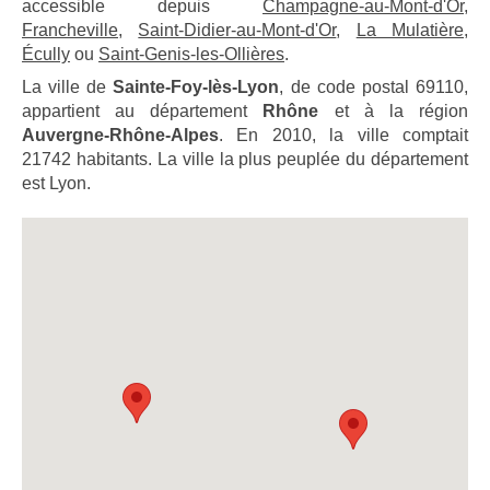
accessible depuis
Champagne-au-Mont-d'Or
,
Francheville
,
Saint-Didier-au-Mont-d'Or
,
La Mulatière
,
Écully
ou
Saint-Genis-les-Ollières
.
La ville de
Sainte-Foy-lès-Lyon
, de code postal 69110,
appartient au département
Rhône
et à la région
Auvergne-Rhône-Alpes
. En 2010, la ville comptait
21742 habitants. La ville la plus peuplée du département
est Lyon.