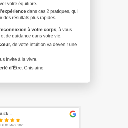
ver votre équilibre.
d'expérience
dans ces 2 pratiques, qui
r des résultats plus rapides.
reconnexion à votre corps
, à vous-
et de guidance dans votre vie.
 cœur
, de votre intuition va devenir une
s invite à la vivre.
berté d'Être
. Ghislaine
ouck L
marie france D
é le 01 Mars 2023
Publié le 27 Novembre 20