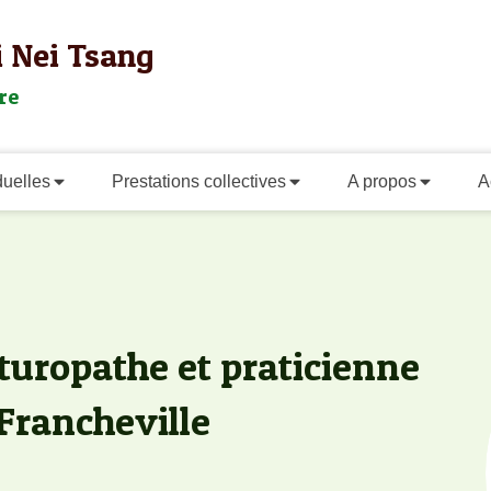
i Nei Tsang
re
duelles
Prestations collectives
A propos
A
aturopathe et praticienne
 Francheville