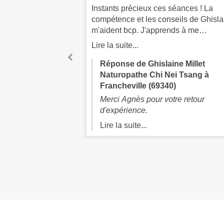
charge de Mme
Instants précieux ces séances ! La
 l écoute et
compétence et les conseils de Ghisla
lager au mieux.
m'aident bcp. J'apprends à me
reconnecter avec moi même en douce
Lire la suite...
La première intention était d'équilibrer
fonction gastro intestinale et très vite 
ne Millet
Réponse de Ghislaine Millet
séances m'ont fait prendre conscienc
ei Tsang à
Naturopathe Chi Nei Tsang à
de toutes les liaisons du corps(le
0)
Francheville (69340)
mental,la respiration, la nourriture...)
moignage.
Merci Agnès pour votre retour
Depuis 4 à 5 rdv je ressens un net
d'expérience.
changement, un bien être apaisant,d
Lire la suite...
douleurs disparues. Ghislaine nous
apprend aussi à être autonome via le
auto pratiques. Le lieu est
idéal,calme,propre. Je recommande.