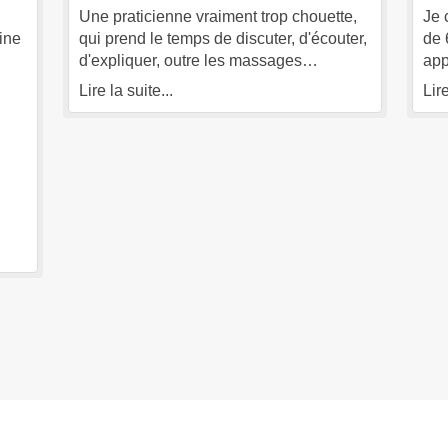
Une praticienne vraiment trop chouette,
Je 
ine
qui prend le temps de discuter, d'écouter,
de 
d'expliquer, outre les massages
app
ur.
thérapeutiques. Elle peut aussi donner
soi
Lire la suite...
Lire
 la
des conseils utiles en nutrition (Elle est
sim
les
biochimiste à la base.). C'est grâce à elle
sur
e
que j'ai appris des techniques (que mon
thé
corps les a apprises aussi) efficaces, et
viv
pour une meilleure digestion et pour un
app
endormissement plus facile. En tant
es
qu’ancien insomniaque je sais à quel
point c'est précieux!! Namatsé, ma chère
s
Ghislaine!!